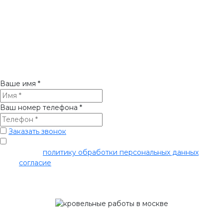
составление сметного расчета по кровельным работам.
Минимальная цена на кровельные работы составляет 30 000
рублей, окончательная стоимость услуги будет
формироваться после осмотра кровли специалистом, по
результатам которого будет составлен сметный расчет.
Ваше имя
*
Ваш номер телефона
*
Заказать звонок
Я прочитал
политику обработки персональных данных
и даю
своё
согласие