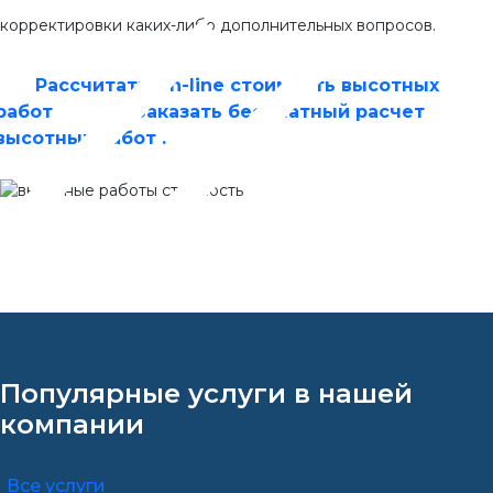
корректировки каких-либо дополнительных вопросов.
Рассчитать On-line стоимость высотных
работ
Заказать бесплатный расчет
высотных работ .
Популярные услуги в нашей
компании
Все услуги