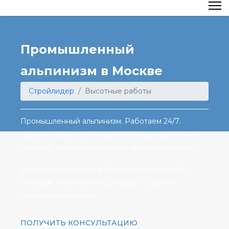
Промышленный
альпинизм в Москве
Стройлидер
Высотные работы
Промышленный альпинизм. Работаем 24/7.
Допуск на высоту. Материал по корпоративным
скидкам. Ежедневная фото и видео отчетность.
Выполним высотные работы с гарантией - 36
месяцев. Работаем по Договору. Строгий
технический надзор.
ПОЛУЧИТЬ КОНСУЛЬТАЦИЮ