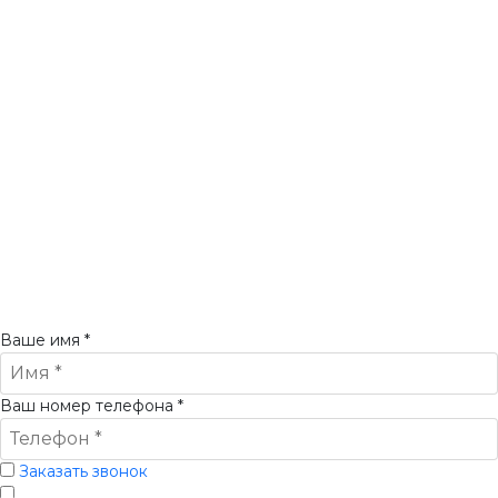
Выезд мастера (замерщика) по Москве и области в приделах
5 км от МКАД бесплатный. Свыше - платный, составляет от
5000 руб. В стоимость услуги входит:
транспортные расходы;
обследование фасада, принятие технического решения;
составление сметного расчета по ТЗ.
Минимальная цена услуги по высотным работам составляет
50 000 рублей, окончательная стоимость ремонта будет
формироваться после осмотра кровли специалистом, по
результатам которого будет составлен сметный расчет.
Ваше имя
*
Ваш номер телефона
*
Заказать звонок